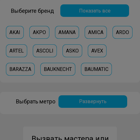
Выберите бренд
Показать все
AKAI
AKPO
AMANA
AMICA
ARDO
ARTEL
ASCOLI
ASKO
AVEX
BARAZZA
BAUKNECHT
BAUMATIC
BEKO
BELTRATTO
BERTAZZONI
Выбрать метро
Развернуть
BEST-CHEF
BLOMBERG
BOSCH
BRANDT
CANDY
CATA
DARINA
Вызвать мастера или