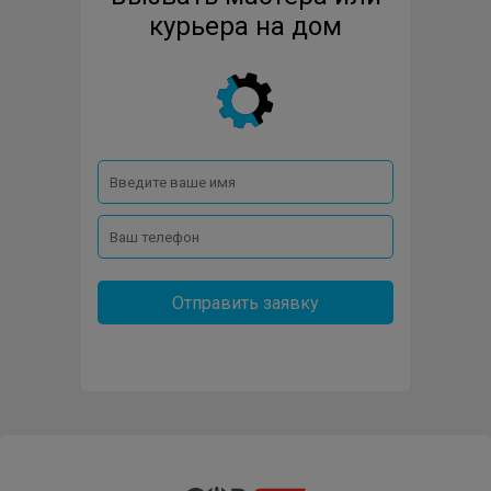
DAUSCHER
DE-DIETRICH
DE-LUXE
курьера на дом
DOMETIC
ECON
EFBA
ELECTROLUX
ELECTRONICSDELUXE
ELICA
ENDEVER
EXITEQ
FABER
FABIANO
FAGOR
FORNELLI
FOSTER
FRANKE
Отправить заявку
FRATELLI-ONOFRI
FREGGIA
GAGGENAU
GEFEST
GENERAL-ELECTRIC
GINZZU
GLEM
GORENJE
GRAUDE
GRETA