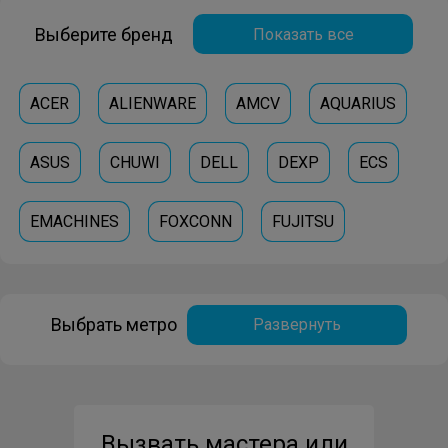
Выберите бренд
Показать все
ACER
ALIENWARE
AMCV
AQUARIUS
ASUS
CHUWI
DELL
DEXP
ECS
EMACHINES
FOXCONN
FUJITSU
GALATEC
GIGABYTE
HP
IRBIS
IRU
Выбрать метро
Развернуть
LENOVO
MICROSOFT
MSI
ORION
POWERMAN
ROVERBOOK
SONY
Вызвать мастера или