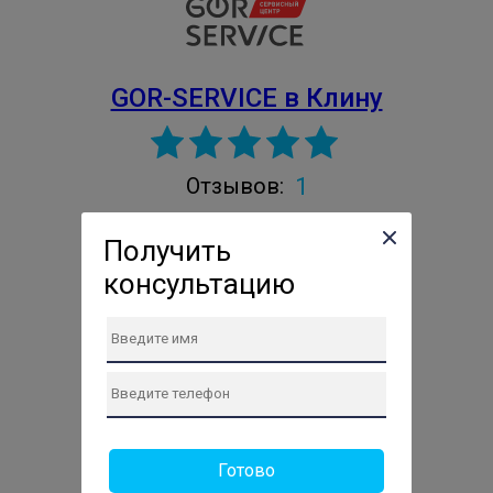
GOR-SERVICE в Клину
1
Отзывов:
Проверенный сервис
Получить
Авторизированный сервис
консультацию
Владелец подтверждён
г. Клин
Клин, улица 50 лет Октября, 4
Телефон сервиса:
+7 (499) 286-80-36
Сайт: https://gor-service-klin.ru
Готово
ПН: 10:00-19:00