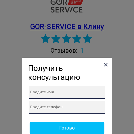
GOR-SERVICE в Клину
1
Отзывов:
Проверенный сервис
Получить
Авторизированный сервис
консультацию
Владелец подтверждён
г. Клин
Клин, улица 50 лет Октября, 4
Телефон сервиса:
+7 (499) 286-80-36
Сайт: https://gor-service-klin.ru
Готово
ПН: 10:00-19:00