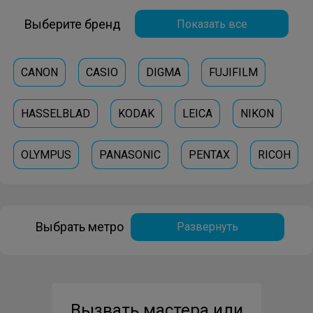
Выберите бренд
Показать все
CANON
CASIO
DIGMA
FUJIFILM
HASSELBLAD
KODAK
LEICA
NIKON
OLYMPUS
PANASONIC
PENTAX
RICOH
SAMSUNG
SIGMA
Выбрать метро
Развернуть
Вызвать мастера или